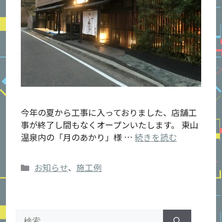
今年の夏から工事に入っておりました、店舗工
事が終了し間もなくオープンいたします。 東山
温泉内の「月のあかり」様 …
続きを読む
カ
お知らせ
、
施工例
テ
ゴ
リ
検
ー