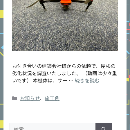
お付き合いの建築会社様からの依頼で、屋根の
劣化状況を調査いたしました。 （動画は少々重
いです） 本機体は、サー …
続きを読む
カ
お知らせ
、
施工例
テ
ゴ
リ
検
ー