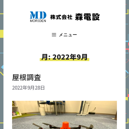
コ
ン
テ
ン
ツ
メニュー
へ
ス
キ
月:
2022年9月
ッ
プ
屋根調査
2022年9月28日