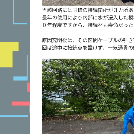
当該回路には同様の接続箇所が３カ所あ
長年の使用により内部に水が浸入した模
０年程度ですから、接続材も寿命だった
原因究明後は、その区間ケーブルの引き
回は途中に接続点を設けず、一気通貫の