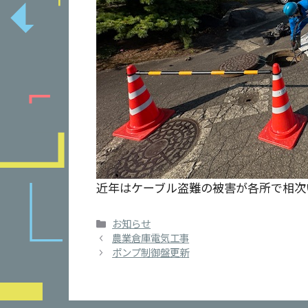
近年はケーブル盗難の被害が各所で相次
カ
お知らせ
テ
農業倉庫電気工事
ゴ
ポンプ制御盤更新
リ
ー