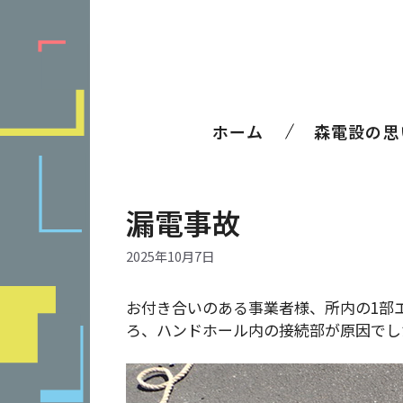
コ
ン
テ
ン
ツ
へ
ホーム
森電設の思
ス
キ
ッ
プ
漏電事故
2025年10月7日
お付き合いのある事業者様、所内の1部
ろ、ハンドホール内の接続部が原因でし